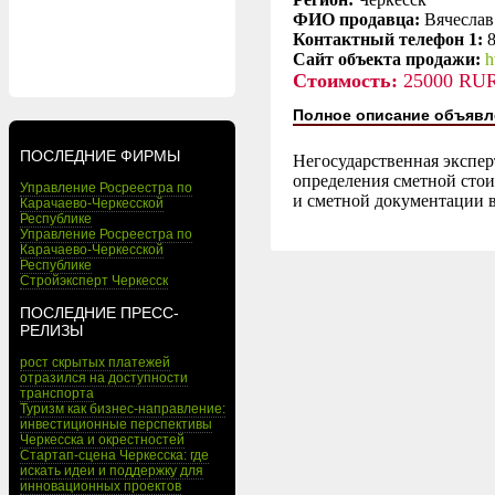
ФИО продавца:
Вячеслав
Контактный телефон 1:
Сайт объекта продажи:
h
Стоимость:
25000 RU
Полное описание объявл
ПОСЛЕДНИЕ ФИРМЫ
Негосударственная экспер
определения сметной стои
Управление Росреестра по
и сметной документации 
Карачаево-Черкесской
Республике
Управление Росреестра по
Карачаево-Черкесской
Республике
Стройэксперт Черкесск
ПОСЛЕДНИЕ ПРЕСС-
РЕЛИЗЫ
рост скрытых платежей
отразился на доступности
транспорта
Туризм как бизнес-направление:
инвестиционные перспективы
Черкесска и окрестностей
Стартап-сцена Черкесска: где
искать идеи и поддержку для
инновационных проектов