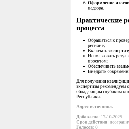
Оформление итогов
надзора.
Практические р
процесса
Обращаться к прове
регионе;
Включать экспертизу
Использовать резул
проектом;
Обеспечивать взаим
Внедрять современны
Для получения квалифици
экспертизы рекомендуем 
обладающим глубоким опы
Республики.
Адрес источника
:
Добавлена
: 17-10-2025
Срок действия
: неограни
Голосов
: 0