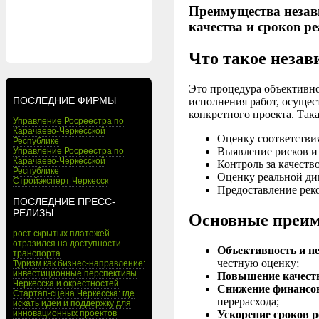
Преимущества незав
качества и сроков р
Что такое незав
Это процедура объективно
ПОСЛЕДНИЕ ФИРМЫ
исполнения работ, осущес
конкретного проекта. Така
Управление Росреестра по
Карачаево-Черкесской
Оценку соответстви
Республике
Выявление рисков и
Управление Росреестра по
Карачаево-Черкесской
Контроль за качест
Республике
Оценку реальной ди
Стройэксперт Черкесск
Предоставление реко
ПОСЛЕДНИЕ ПРЕСС-
РЕЛИЗЫ
Основные преим
рост скрытых платежей
отразился на доступности
Объективность и н
транспорта
честную оценку;
Туризм как бизнес-направление:
инвестиционные перспективы
Повышение качеств
Черкесска и окрестностей
Снижение финансо
Стартап-сцена Черкесска: где
перерасхода;
искать идеи и поддержку для
Ускорение сроков р
инновационных проектов