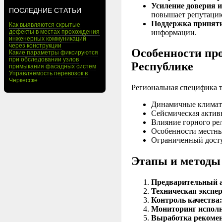
Усиление доверия 
ПОСЛЕДНИЕ СТАТЬИ
повышает репутаци
Поддержка приняти
Как выявляются скрытые
информации.
дефекты в местах прохождения
инженерных коммуникаций
через конструкции
Особенности про
Какие параметры фиксируются
при обследовании узлов
Республике
примыкания фасадных систем
Управляемость перевозок в
Черкесске
Региональная специфика т
Динамичные климати
Сейсмическая актив
Влияние горного ре
Особенности местны
Ограниченный досту
Этапы и методы
Предварительный а
Техническая экспер
Контроль качества:
Мониторинг исполн
Выработка рекоме