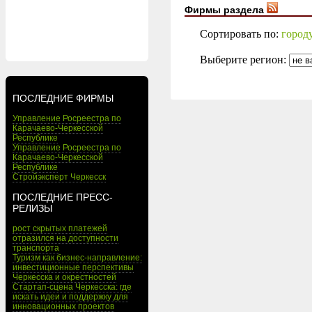
Фирмы раздела
Сортировать по:
город
Выберите регион:
ПОСЛЕДНИЕ ФИРМЫ
Управление Росреестра по
Карачаево-Черкесской
Республике
Управление Росреестра по
Карачаево-Черкесской
Республике
Стройэксперт Черкесск
ПОСЛЕДНИЕ ПРЕСС-
РЕЛИЗЫ
рост скрытых платежей
отразился на доступности
транспорта
Туризм как бизнес-направление:
инвестиционные перспективы
Черкесска и окрестностей
Стартап-сцена Черкесска: где
искать идеи и поддержку для
инновационных проектов