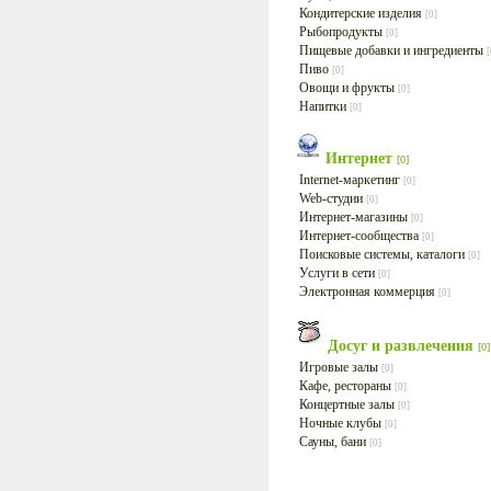
Кондитерские изделия
[0]
Рыбопродукты
[0]
Пищевые добавки и ингредиенты
[
Пиво
[0]
Овощи и фрукты
[0]
Напитки
[0]
Интернет
[0]
Internet-маркетинг
[0]
Web-студии
[0]
Интернет-магазины
[0]
Интернет-сообщества
[0]
Поисковые системы, каталоги
[0]
Услуги в сети
[0]
Электронная коммерция
[0]
Досуг и развлечения
[0]
Игровые залы
[0]
Кафе, рестораны
[0]
Концертные залы
[0]
Ночные клубы
[0]
Сауны, бани
[0]