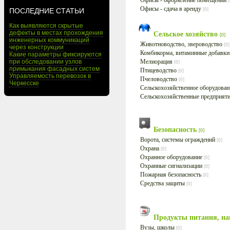
Офисы - оформление помещений
[
Офисы - сдача в аренду
ПОСЛЕДНИЕ СТАТЬИ
[0]
Как выявляются скрытые
дефекты в местах прохождения
Сельское хозяйство
[0]
инженерных коммуникаций
Животноводство, звероводство
[0]
через конструкции
Комбикорма, витаминные добавк
Какие параметры фиксируются
при обследовании узлов
Мелиорация
[0]
примыкания фасадных систем
Птицеводство
[0]
Управляемость перевозок в
Пчеловодство
[0]
Черкесске
Сельскохозяйственное оборудова
Сельскохозяйственные предприят
Безопасность
[0]
Ворота, системы ограждений
[0]
Охрана
[0]
Охранное оборудование
[0]
Охранные сигнализации
[0]
Пожарная безопасность
[0]
Средства защиты
[0]
Продукты питания, н
Вузы, школы
[0]