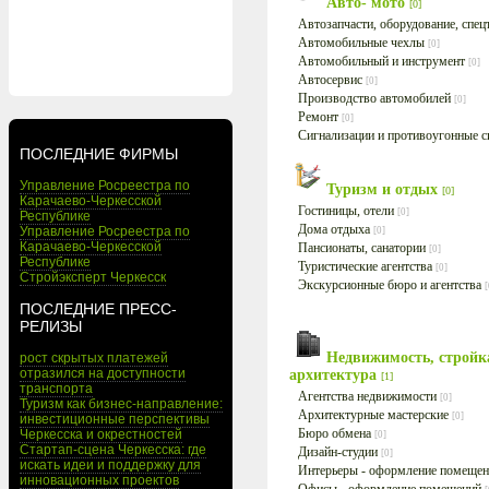
Авто- мото
[0]
Автозапчасти, оборудование, спе
Автомобильные чехлы
[0]
Автомобильный и инструмент
[0]
Автосервис
[0]
Производство автомобилей
[0]
Ремонт
[0]
Сигнализации и противоугонные 
ПОСЛЕДНИЕ ФИРМЫ
Управление Росреестра по
Туризм и отдых
[0]
Карачаево-Черкесской
Гостиницы, отели
[0]
Республике
Дома отдыха
Управление Росреестра по
[0]
Карачаево-Черкесской
Пансионаты, санатории
[0]
Республике
Туристические агентства
[0]
Стройэксперт Черкесск
Экскурсионные бюро и агентства
[
ПОСЛЕДНИЕ ПРЕСС-
РЕЛИЗЫ
Недвижимость, стройк
рост скрытых платежей
отразился на доступности
архитектура
[1]
транспорта
Агентства недвижимости
[0]
Туризм как бизнес-направление:
Архитектурные мастерские
[0]
инвестиционные перспективы
Бюро обмена
Черкесска и окрестностей
[0]
Стартап-сцена Черкесска: где
Дизайн-студии
[0]
искать идеи и поддержку для
Интерьеры - оформление помеще
инновационных проектов