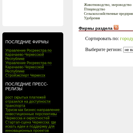
Животноводство, звероводство
Птицеводство
Сельскохозяйственные предприя
Удобрения
Фирмы раздела
Сортировать по:
город
ПОСЛЕДНИЕ ФИРМЫ
Выберите регион:
Управление Росреестра по
Карачаево-Черкесской
Республике
Управление Росреестра по
Карачаево-Черкесской
Республике
Стройэксперт Черкесск
ПОСЛЕДНИЕ ПРЕСС-
РЕЛИЗЫ
рост скрытых платежей
отразился на доступности
транспорта
Туризм как бизнес-направление:
инвестиционные перспективы
Черкесска и окрестностей
Стартап-сцена Черкесска: где
искать идеи и поддержку для
инновационных проектов