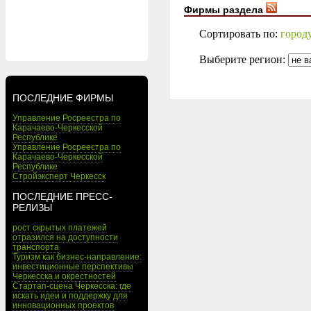
Фирмы раздела
Сортировать по:
город
Выберите регион:
ПОСЛЕДНИЕ ФИРМЫ
Управление Росреестра по
Карачаево-Черкесской
Республике
Управление Росреестра по
Карачаево-Черкесской
Республике
Стройэксперт Черкесск
ПОСЛЕДНИЕ ПРЕСС-
РЕЛИЗЫ
рост скрытых платежей
отразился на доступности
транспорта
Туризм как бизнес-направление:
инвестиционные перспективы
Черкесска и окрестностей
Стартап-сцена Черкесска: где
искать идеи и поддержку для
инновационных проектов