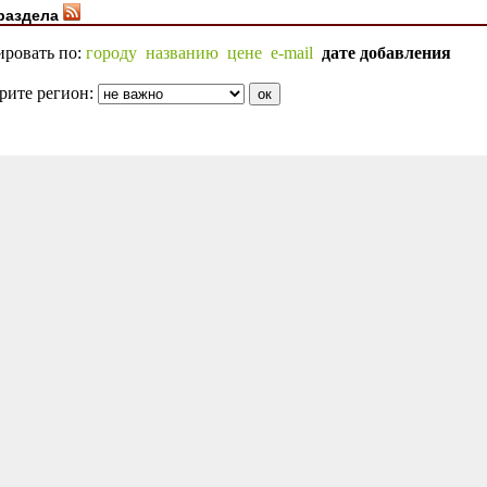
раздела
ировать по:
городу
названию
цене
e-mail
дате добавления
рите регион: