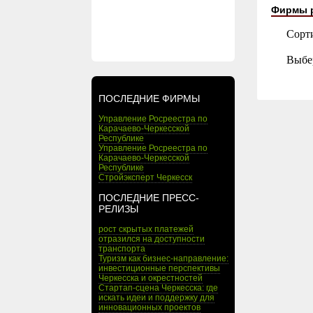
Фирмы 
Сорт
Выбе
ПОСЛЕДНИЕ ФИРМЫ
Управление Росреестра по
Карачаево-Черкесской
Республике
Управление Росреестра по
Карачаево-Черкесской
Республике
Стройэксперт Черкесск
ПОСЛЕДНИЕ ПРЕСС-
РЕЛИЗЫ
рост скрытых платежей
отразился на доступности
транспорта
Туризм как бизнес-направление:
инвестиционные перспективы
Черкесска и окрестностей
Стартап-сцена Черкесска: где
искать идеи и поддержку для
инновационных проектов