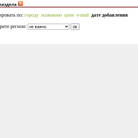
раздела
ировать по:
городу
названию
цене
e-mail
дате добавления
рите регион: