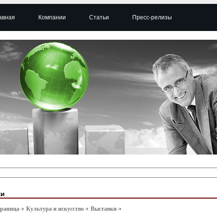
авная
Компании
Статьи
Пресс-релизы
ки
траница
Культура и искусство
Выставки