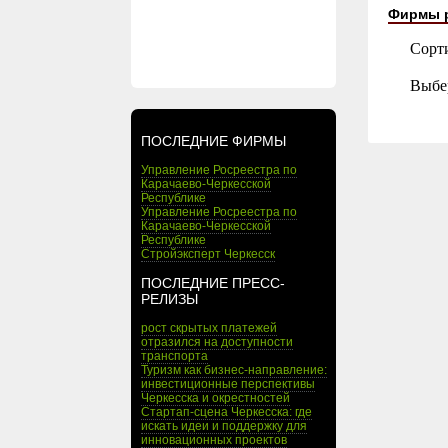
Фирмы 
Сорт
Выбе
ПОСЛЕДНИЕ ФИРМЫ
Управление Росреестра по
Карачаево-Черкесской
Республике
Управление Росреестра по
Карачаево-Черкесской
Республике
Стройэксперт Черкесск
ПОСЛЕДНИЕ ПРЕСС-
РЕЛИЗЫ
рост скрытых платежей
отразился на доступности
транспорта
Туризм как бизнес-направление:
инвестиционные перспективы
Черкесска и окрестностей
Стартап-сцена Черкесска: где
искать идеи и поддержку для
инновационных проектов