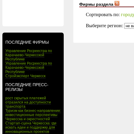
Фирмы раздела
Сортировать по:
город
Выберите регион:
ПОСЛЕДНИЕ ФИРМЫ
Управление Росреестра по
Карачаево-Черкесской
Республике
Управление Росреестра по
Карачаево-Черкесской
Республике
Стройэксперт Черкесск
ПОСЛЕДНИЕ ПРЕСС-
РЕЛИЗЫ
рост скрытых платежей
отразился на доступности
транспорта
Туризм как бизнес-направление:
инвестиционные перспективы
Черкесска и окрестностей
Стартап-сцена Черкесска: где
искать идеи и поддержку для
инновационных проектов