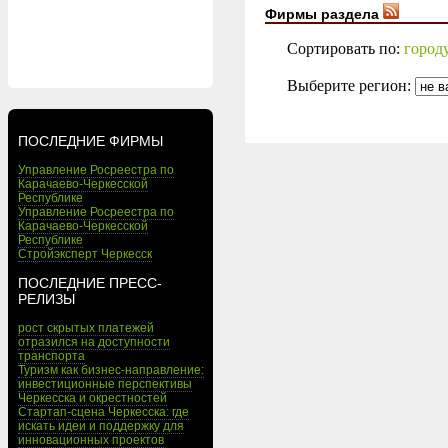
Фирмы раздела
Сортировать по:
город
Выберите регион:
ПОСЛЕДНИЕ ФИРМЫ
Управление Росреестра по
Карачаево-Черкесской
Республике
Управление Росреестра по
Карачаево-Черкесской
Республике
Стройэксперт Черкесск
ПОСЛЕДНИЕ ПРЕСС-
РЕЛИЗЫ
рост скрытых платежей
отразился на доступности
транспорта
Туризм как бизнес-направление:
инвестиционные перспективы
Черкесска и окрестностей
Стартап-сцена Черкесска: где
искать идеи и поддержку для
инновационных проектов