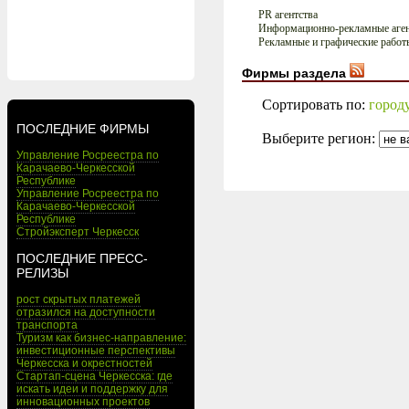
PR агентства
Информационно-рекламные аген
Рекламные и графические работ
Фирмы раздела
Сортировать по:
город
ПОСЛЕДНИЕ ФИРМЫ
Выберите регион:
Управление Росреестра по
Карачаево-Черкесской
Республике
Управление Росреестра по
Карачаево-Черкесской
Республике
Стройэксперт Черкесск
ПОСЛЕДНИЕ ПРЕСС-
РЕЛИЗЫ
рост скрытых платежей
отразился на доступности
транспорта
Туризм как бизнес-направление:
инвестиционные перспективы
Черкесска и окрестностей
Стартап-сцена Черкесска: где
искать идеи и поддержку для
инновационных проектов