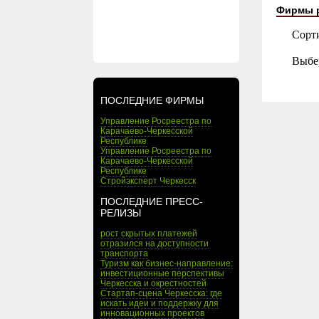
Фирмы 
Сорт
Выбе
ПОСЛЕДНИЕ ФИРМЫ
Управление Росреестра по
Карачаево-Черкесской
Республике
Управление Росреестра по
Карачаево-Черкесской
Республике
Стройэксперт Черкесск
ПОСЛЕДНИЕ ПРЕСС-
РЕЛИЗЫ
рост скрытых платежей
отразился на доступности
транспорта
Туризм как бизнес-направление:
инвестиционные перспективы
Черкесска и окрестностей
Стартап-сцена Черкесска: где
искать идеи и поддержку для
инновационных проектов