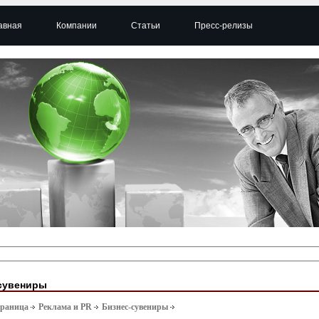
авная
Компании
Статьи
Пресс-релизы
сувениры
траница
Реклама и PR
Бизнес-сувениры