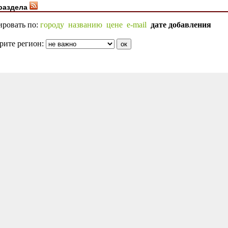
раздела
ировать по:
городу
названию
цене
e-mail
дате добавления
рите регион: